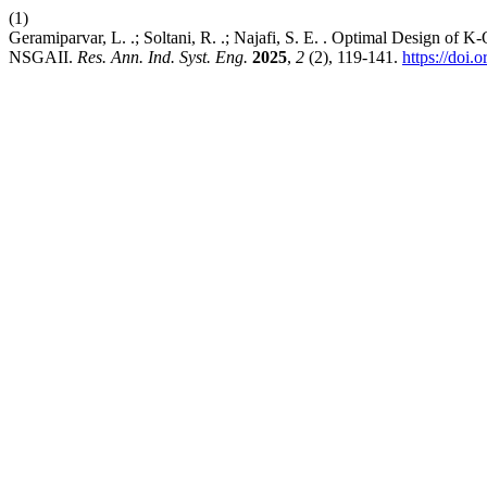
(1)
Geramiparvar, L. .; Soltani, R. .; Najafi, S. E. . Optimal Design 
NSGAII.
Res. Ann. Ind. Syst. Eng.
2025
,
2
(2), 119-141.
https://doi.